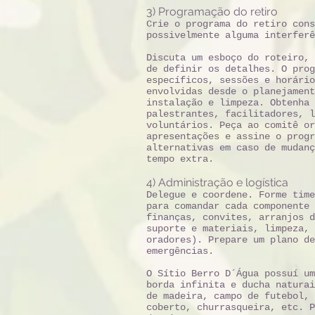
3) Programação do retiro
Crie o programa do retiro cons
possivelmente alguma interferê
Discuta um esboço do roteiro, 
de definir os detalhes. O prog
específicos, sessões e horário
envolvidas desde o planejament
instalação e limpeza. Obtenha 
palestrantes, facilitadores, l
voluntários. Peça ao comitê or
apresentações e assine o progr
alternativas em caso de mudanç
tempo extra.
4) Administração e logística
Delegue e coordene. Forme time
para comandar cada componente 
finanças, convites, arranjos d
suporte e materiais, limpeza, 
oradores). Prepare um plano de
emergências.
O Sítio Berro D´Água possuí um
borda infinita e ducha naturai
de madeira, campo de futebol, 
coberto, churrasqueira, etc. P