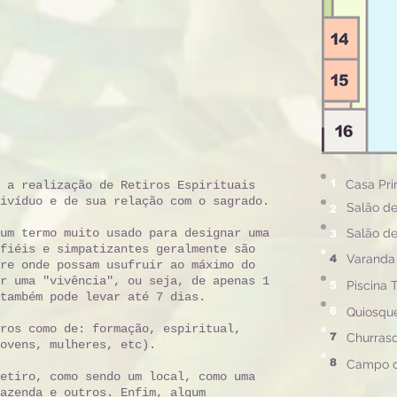
1
Casa Pri
 a realização de Retiros Espirituais
ivíduo e de sua relação com o sagrado.
Salão de
2
um termo muito usado para designar uma
Salão de
3
fiéis e simpatizantes geralmente são
Varanda
4
re onde possam usufruir ao máximo do
r uma "vivência", ou seja, de apenas 1
Piscina 
5
também pode levar até 7 dias.
6
Quiosque
ros como de: formação, espiritual,
7
Churrasq
jovens, mulheres, etc).
8
Campo d
etiro, como sendo um local, como uma
azenda e outros. Enfim, algum