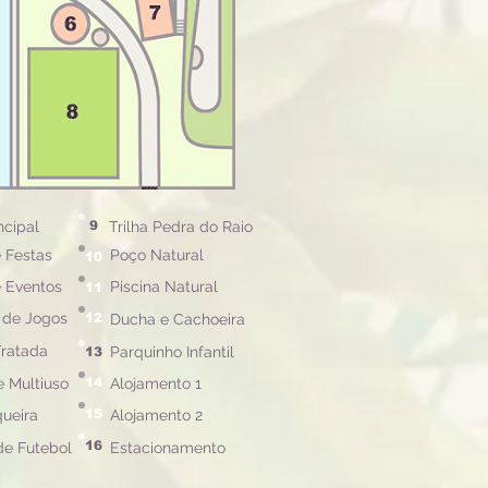
ncipal
9
Trilha Pedra do Raio
 Festas
Poço Natural
10
 Eventos
Piscina Natural
11
 de Jogos
12
Ducha e Cachoeira
Tratada
Parquinho Infantil
13
 Multiuso
14
Alojamento 1
ueira
15
Alojamento 2
16
e Futebol
Estacionamento