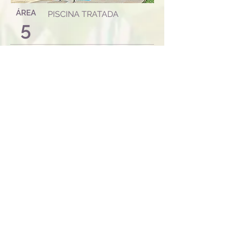
ÁREA
PISCINA TRATADA
5
Pegue um solzinho e curta uma
piscinininha com os amigos ao
lado da churrasqueira. As
crianças também adoram brincar
na água.
Saiba Mais
Orçamento e Reserva