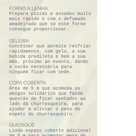
FORNO A LENHA:
Prepara pizzas e assados muito
mais rápido e com o defumado
amadeirado que só este forno
consegue proporcionar.
GELEIRA:
Contêiner que permite resfriar
rapidamente, com gelo, a sua
bebida predileta e bem a sua
mão, próximo ao evento, dando
a vazão necessária para
ninguém ficar com sede.
COPA COBERTA:
Área de 5 m que acomoda os
amigos solidários que fazem
questão de ficar sentados ao
lado da churrasqueira, para
ajudar a aliviar o peso do
espeto do churrasqueiro.
QUIOSQUE:
Lindo espaço coberto adicional
de 5 m para acomodar mesa de