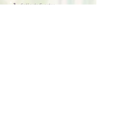
3
Salão de Eventos
4
Varanda de Jogos
5
Piscina Tratada
6
Quiosque Multiuso
7
Churrasqueira
8
Campo de Futebol
9
Trilha Pedra do Raio
10
Poço Natural
11
Piscina Natural
12
Ducha e Cachoeira
13
Parquinho Infantil
14
Alojamento 1
15
Alojamento 2
16
Estacionamento
SOBRE NÓS