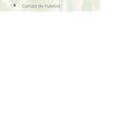
8
Campo de Futebol
9
Trilha Pedra do Raio
10
Poço Natural
11
Piscina Natural
12
Ducha e Cachoeira
13
Parquinho Infantil
14
Alojamento 1
15
Alojamento 2
16
Estacionamento
SOBRE NÓS